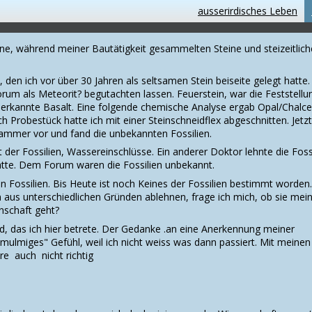
ausserirdisches Leben
eine, während meiner Bautätigkeit gesammelten Steine und steizeitlich
, den ich vor über 30 Jahren als seltsamen Stein beiseite gelegt hatte.
orum als Meteorit? begutachten lassen. Feuerstein, war die Feststellu
 erkannte Basalt. Eine folgende chemische Analyse ergab Opal/Chalc
ch Probestück hatte ich mit einer Steinschneidflex abgeschnitten. Jetzt
ammer vor und fand die unbekannten Fossilien.
 der Fossilien, Wassereinschlüsse. Ein anderer Doktor lehnte die Foss
hätte. Dem Forum waren die Fossilien unbekannt.
n Fossilien. Bis Heute ist noch Keines der Fossilien bestimmt worden.
n aus unterschiedlichen Gründen ablehnen, frage ich mich, ob sie mei
nschaft geht?
nd, das ich hier betrete. Der Gedanke .an eine Anerkennung meiner
"mulmiges" Gefühl, weil ich nicht weiss was dann passiert. Mit meinen
re auch nicht richtig