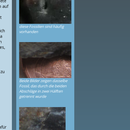
tete
n auf
mt
diese Fossilien sind häufig
ich
vorhanden
sa
n
es,
 zu
Beide Bilder zeigen dasselbe
Fossil, das durch die beiden
Abschläge in zwei Hälften
getrennt wurde
afür