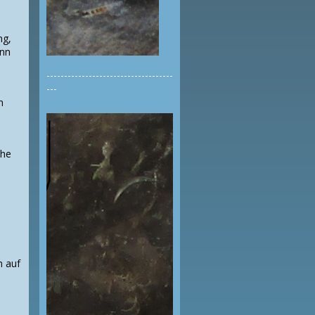
ng,
enn
------------------------------------
---
m
che
n auf