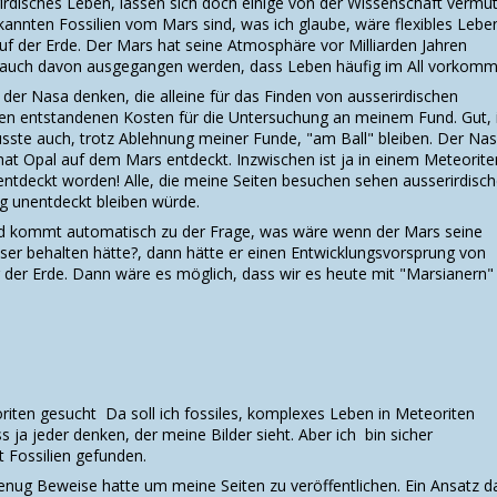
rdisches Leben, lassen sich doch einige von der Wissenschaft vermu
annten Fossilien vom Mars sind, was ich glaube, wäre flexibles Lebe
uf der Erde. Der Mars hat seine Atmosphäre vor Milliarden Jahren
n auch davon ausgegangen werden, dass Leben häufig im All vorkom
er Nasa denken, die alleine für das Finden von ausserirdischen
den entstandenen Kosten für die Untersuchung an meinem Fund. Gut, 
usste auch, trotz Ablehnung meiner Funde, "am Ball" bleiben. Der Na
hat Opal auf dem Mars entdeckt. Inzwischen ist ja in einem Meteorite
entdeckt worden! Alle, die meine Seiten besuchen sehen ausserirdisch
ig unentdeckt bleiben würde.
d kommt automatisch zu der Frage, was wäre wenn der Mars seine
er behalten hätte?, dann hätte er einen Entwicklungsvorsprung von
 der Erde. Dann wäre es möglich, dass wir es heute mit "Marsianern"
riten gesucht Da soll ich fossiles, komplexes Leben in Meteoriten
 ja jeder denken, der meine Bilder sieht. Aber ich bin sicher
 Fossilien gefunden.
genug Beweise hatte um meine Seiten zu veröffentlichen. Ein Ansatz d