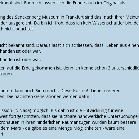
bekannt sind. Für mich lassen sich die Funde auch im Original als
lung des Senckenberg Museum in Frankfurt sind das, nach Ihrer Meinu
lder ausgereicht. Da bin ich froh, dass ich kein Wissenschaftler bin, d
h nicht beachtet.
 nicht bekannt sind. Daraus lässt sich schliessen, dass Leben aus eine
handen ist oder war.
handen ist oder war.
n auf die Erde gekommen ist, denn ich kenne schon 3 unterschiedli
ltraum
nauten dann noch Sinn macht. Diese Kosten! Lieber unseren
n. Die nächsten Generationen werden dafür
sion (lt. Nasa) möglich. Bis dahin ist die Entwicklung für eine
eit fortgeschritten, dass sie nutzbare handwerkliche Untersuchunge
tronauten in ihren hinderlichen Raumanzügen würden kaum bessere
uf dem Mars - da gäbe es eine Menge Möglichkeiten - wäre eine
r!