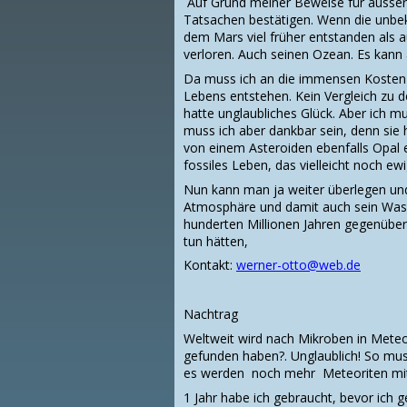
Auf Grund meiner Beweise für ausseri
Tatsachen bestätigen. Wenn die unbek
dem Mars viel früher entstanden als a
verloren. Auch seinen Ozean. Es kan
Da muss ich an die immensen Kosten d
Lebens entstehen. Kein Vergleich zu 
hatte unglaubliches Glück. Aber ich m
muss ich aber dankbar sein, denn sie 
von einem Asteroiden ebenfalls Opal 
fossiles Leben, das vielleicht noch ew
Nun kann man ja weiter überlegen un
Atmosphäre und damit auch sein Wass
hunderten Millionen Jahren gegenüber
tun hätten,
Kontakt:
werner-otto@web.de
Nachtrag
Weltweit wird nach Mikroben in Meteo
gefunden haben?. Unglaublich! So muss
es werden noch mehr Meteoriten mit
1 Jahr habe ich gebraucht, bevor ich 