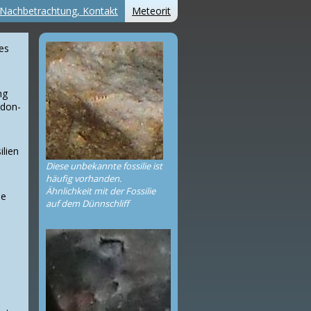
Nachbetrachtung, Kontakt
Meteorit
es
ng
edon-
ilien
Diese unbekannte fossilie ist
häufig vorhanden.
Ähnlichkeit mit der Fossilie
ne
auf dem Dünnschliff